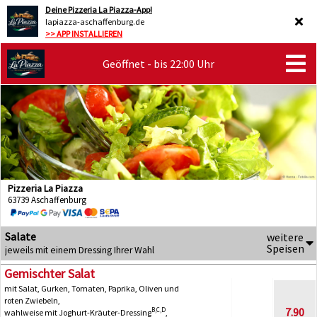
Deine Pizzeria La Piazza-App!
lapiazza-aschaffenburg.de
>> APP INSTALLIEREN
Geöffnet - bis 22:00 Uhr
Pizzeria La Piazza
63739 Aschaffenburg
Salate
weitere
Speisen
jeweils mit einem Dressing Ihrer Wahl
Gemischter Salat
mit Salat, Gurken, Tomaten, Paprika, Oliven und
roten Zwiebeln,
7.90
B,C,D
wahlweise mit Joghurt-Kräuter-Dressing
,