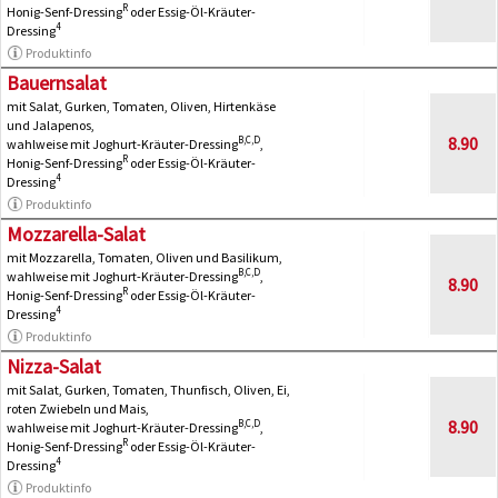
R
Honig-Senf-Dressing
oder Essig-Öl-Kräuter-
4
Dressing
Produktinfo
Bauernsalat
mit Salat, Gurken, Tomaten, Oliven, Hirtenkäse
und Jalapenos,
8.90
B,C,D
wahlweise mit Joghurt-Kräuter-Dressing
,
R
Honig-Senf-Dressing
oder Essig-Öl-Kräuter-
4
Dressing
Produktinfo
Mozzarella-Salat
mit Mozzarella, Tomaten, Oliven und Basilikum,
B,C,D
wahlweise mit Joghurt-Kräuter-Dressing
,
8.90
R
Honig-Senf-Dressing
oder Essig-Öl-Kräuter-
4
Dressing
Produktinfo
Nizza-Salat
mit Salat, Gurken, Tomaten, Thunfisch, Oliven, Ei,
roten Zwiebeln und Mais,
8.90
B,C,D
wahlweise mit Joghurt-Kräuter-Dressing
,
R
Honig-Senf-Dressing
oder Essig-Öl-Kräuter-
4
Dressing
Produktinfo