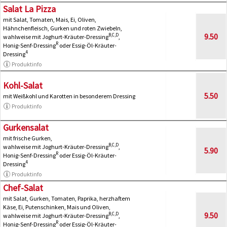
Salat La Pizza
mit Salat, Tomaten, Mais, Ei, Oliven,
Hähnchenfleisch, Gurken und roten Zwiebeln,
9.50
B,C,D
wahlweise mit Joghurt-Kräuter-Dressing
,
R
Honig-Senf-Dressing
oder Essig-Öl-Kräuter-
4
Dressing
Produktinfo
Kohl-Salat
5.50
mit Weißkohl und Karotten in besonderem Dressing
Produktinfo
Gurkensalat
mit frische Gurken,
B,C,D
wahlweise mit Joghurt-Kräuter-Dressing
,
5.90
R
Honig-Senf-Dressing
oder Essig-Öl-Kräuter-
4
Dressing
Produktinfo
Chef-Salat
mit Salat, Gurken, Tomaten, Paprika, herzhaftem
Käse, Ei, Putenschinken, Mais und Oliven,
9.50
B,C,D
wahlweise mit Joghurt-Kräuter-Dressing
,
R
Honig-Senf-Dressing
oder Essig-Öl-Kräuter-